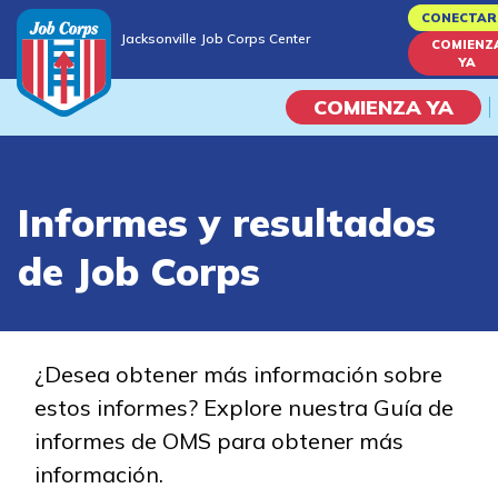
Skip
CONECTAR
Jacksonville Job Corps Center
to
COMIENZ
Jacksonville Job Corps Center
YA
main
content
COMIENZA YA
Programas
Informes y resultados
Vida En El Campus Universita
de Job Corps
Habilidades académicas
Viaje de la carrera
¿Desea obtener más información sobre
estos informes? Explore nuestra Guía de
Estudiar
informes de OMS para obtener más
información.
Programas de Entrenamient