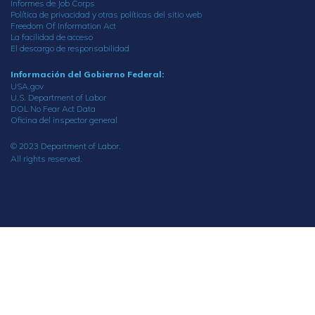
Informes de Job Corps
Política de privacidad y otras políticas del sitio web
Freedom Of Information Act
La facilidad de acceso
El descargo de responsabilidad
Información del Gobierno Federal:
USA.gov
U.S. Department of Labor
DOL No Fear Act Data
Oficina del inspector general
© 2023 Department of Labor.
All rights reserved.