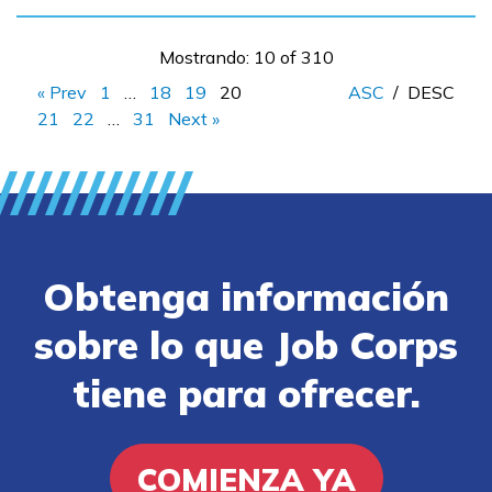
Mostrando: 10 of 310
« Prev
1
…
18
19
20
ASC
/
DESC
21
22
…
31
Next »
Obtenga información
sobre lo que Job Corps
tiene para ofrecer.
COMIENZA YA