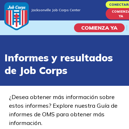
Skip
CONECTAR
Jacksonville Job Corps Center
to
COMIENZ
Jacksonville Job Corps Center
YA
main
content
COMIENZA YA
Programas
Informes y resultados
Vida En El Campus Universita
de Job Corps
Habilidades académicas
Viaje de la carrera
¿Desea obtener más información sobre
estos informes? Explore nuestra Guía de
Estudiar
informes de OMS para obtener más
información.
Programas de Entrenamient