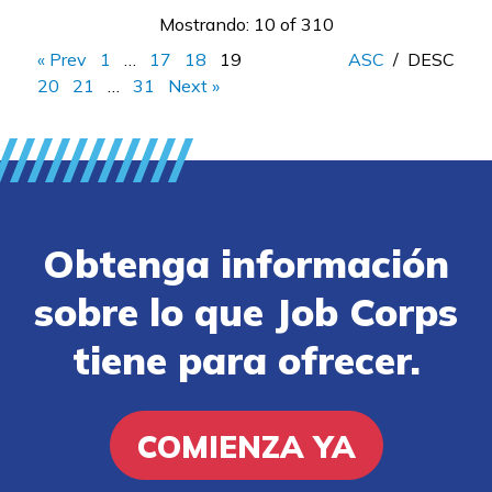
Mostrando: 10 of 310
« Prev
1
…
17
18
19
ASC
/
DESC
20
21
…
31
Next »
Obtenga información
sobre lo que Job Corps
tiene para ofrecer.
COMIENZA YA