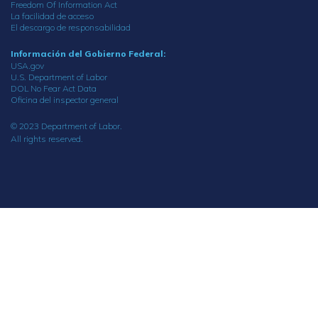
Freedom Of Information Act
La facilidad de acceso
El descargo de responsabilidad
Información del Gobierno Federal:
USA.gov
U.S. Department of Labor
DOL No Fear Act Data
Oficina del inspector general
© 2023 Department of Labor.
All rights reserved.