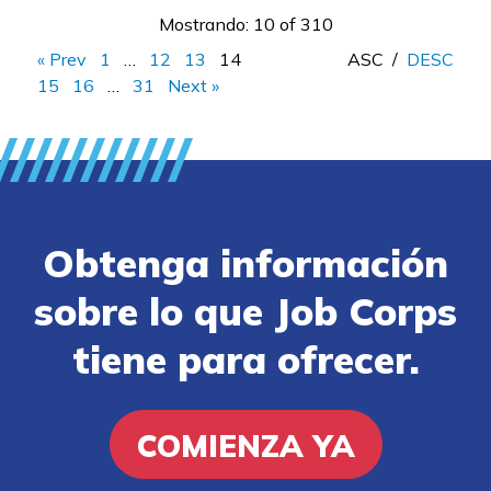
Mostrando: 10 of 310
« Prev
1
…
12
13
14
ASC
/
DESC
15
16
…
31
Next »
Obtenga información
sobre lo que Job Corps
tiene para ofrecer.
COMIENZA YA