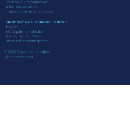
Freedom Of Information Act
La facilidad de acceso
El descargo de responsabilidad
Información del Gobierno Federal:
USA.gov
U.S. Department of Labor
DOL No Fear Act Data
Oficina del inspector general
© 2023 Department of Labor.
All rights reserved.