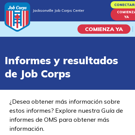
Skip
CONECTAR
Jacksonville Job Corps Center
to
COMIENZ
Jacksonville Job Corps Center
YA
main
content
COMIENZA YA
Programas
Informes y resultados
Vida En El Campus Universita
de Job Corps
Habilidades académicas
Viaje de la carrera
¿Desea obtener más información sobre
estos informes? Explore nuestra Guía de
Estudiar
informes de OMS para obtener más
información.
Programas de Entrenamient